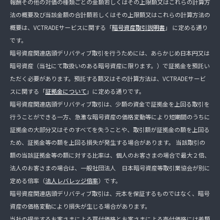
報酬その他の対価の種類ごとの金額若しくはその上限額又はこれらの計算方
法の概要及び当該金額の合計額若しくはその上限額又はこれらの計算方法の
概要は、VCTRADEサービスに関する「
暗号資産取引説明書
」 に定める通り
です。
暗号資産関連店頭デリバティブ取引を行うためには、あらかじめ日本円又は
暗号資産（当社にて取扱いのある暗号資産に限ります。）で証拠金を預託い
ただく必要があります。預託する額又はその計算方法は、VCTRADEサービ
スに関する「
証拠金について
」に定める通りです。
暗号資産関連店頭デリバティブ取引は、少額の資金で証拠金を上回る取引を
行うことができる一方、急激な暗号資産の価格変動等により短期間のうちに
証拠金の大部分又はそのすべてを失うことや、取引額が証拠金の額を上回る
ため、証拠金等の額を上回る損失が発生する場合があります。 当該取引の
額の当該証拠金等の額に対する比率は、個人のお客さまの場合で最大２倍、
法人のお客さまの場合は、一般社団法人 日本暗号資産等取引業協会が別に
定める倍率（
法人レバレッジ倍率
）です。
暗号資産関連店頭デリバティブ取引は、元本を保証するものではなく、暗号
資産の価格変動により損失が生じる場合があります。
当社の提示するお客さまによる買付価格とお客さまによる売付価格には差額