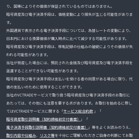
り、国等によりその価値が保証されているものではありません。
暗号資産及び電子決済手段は、価格変動により損失が生じる可能性がありま
す。
外国通貨で表示される電子決済手段については、為替レートの変動により、
日本円における換算価値が購入時点に比べて減少する可能性があります。
暗号資産及び電子決済手段は、移転記録の仕組みの破綻によりその価値が失
われる可能性があります。
当社が倒産した場合には、預託された金銭及び暗号資産及び電子決済手段を
返還することができない可能性があります。
暗号資産及び電子決済手段は支払いを受ける者の同意がある場合に限り、代
価の支払いのために使用することができます。
当社のVCTRADEサービスで取り扱う暗号資産及び電子決済手段のお取引に
あたっては、その他にも注意を要する点があります。お取引を始めるに際し
てはVCTRADEサービスに関する「
サービス総合約款
」「
暗号資産取引説明書（契約締結前交付書面）
」「
電子決済手段取引説明書（契約締結前交付書面）
」等をよくお読みのうえ、
取引内容や仕組み
、
リスク等
を十分にご理解いただきご自身の判断にてお取