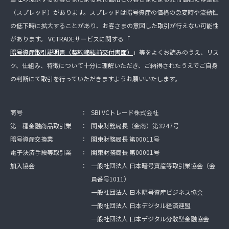
（スプレッド）があります。スプレッドは暗号資産の価格の急変時や流動性
の低下時に拡大することがあり、お客さまの意図した取引が行えない可能性
があります。 VCTRADEサービスに関する「
暗号資産取引説明書（契約締結前交付書面）
」等をよくお読みのうえ、リス
ク、仕組み、特徴について十分に理解いただき、ご納得されたうえでご自身
の判断にて取引を行っていただきますようお願いいたします。
商号
：
SBI VCトレード株式会社
第一種金融商品取引業
：
関東財務局長（金商）第3247号
暗号資産交換業
：
関東財務局長 第00011号
電子決済手段等取引業
：
関東財務局長 第00001号
加入協会
：
一般社団法人 日本暗号資産等取引業協会（会
員番号1011）
一般社団法人 日本暗号資産ビジネス協会
一般社団法人 日本デジタル経済連盟
一般社団法人 日本デジタル分散型金融協会