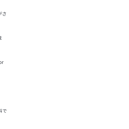
がさ
ま
r
料で