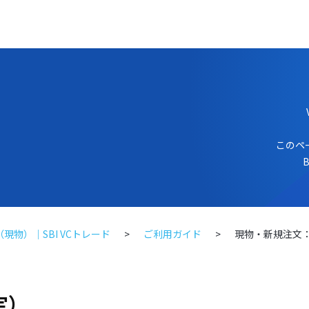
このペ
物）｜SBI VCトレード
ご利用ガイド
現物・新規注文
定）