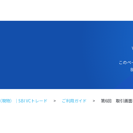
このペ
物）｜SBI VCトレード
ご利用ガイド
第6回 取引画