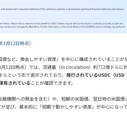
5年3月12日時点）
国債など、換金しやすい資産」を中心に構成されていることが
2日時点）では、流通量（In circulation）約772億ドルに
774億ドルという形で表示されており、
発行されているUSDC（USD
が保有されている
ことが確認できます。
金融機関への預金を含む）や、短期の米国債、翌日物の米国債
ury repo）などが並び、基本的に「短期で動かしやすい資産」が中心になっ