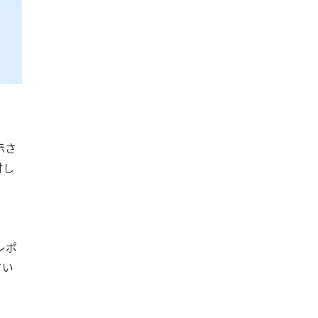
示さ
対し
レポ
てい