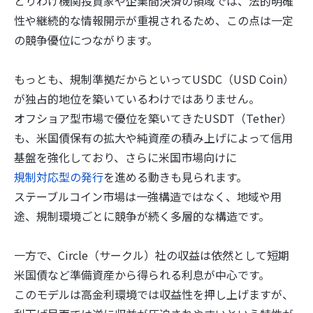
とりわけ機関投資家や企業間決済の領域では、法的明確
性や継続的な情報開示が重視されるため、この点は一定
の競争優位につながります。
もっとも、規制準拠だからといってUSDC（USD Coin）
が独占的地位を築いているわけではありません。
オフショア型市場で優位を築いてきたUSDT（Tether）
も、米国債保有の拡大や純資産の積み上げによって信用
基盤を強化しており、さらに米国市場向けに
規制対応型の発行
を進める動きも見られます。
ステーブルコイン市場は一強構造ではなく、地域や用
途、規制環境ごとに競争が続く多層的な構造です。
一方で、Circle（サークル）社の収益は依然として短期
米国債など準備資産から得られる利息が中心です。
このモデルは高金利環境では収益性を押し上げますが、