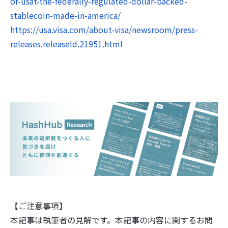
of-usat-the-federally-regulated-dollar-backed-
stablecoin-made-in-america/
https://usa.visa.com/about-visa/newsroom/press-
releases.releaseId.21951.html
【ご注意事項】
本記事は執筆者の見解です。本記事の内容に関するお問