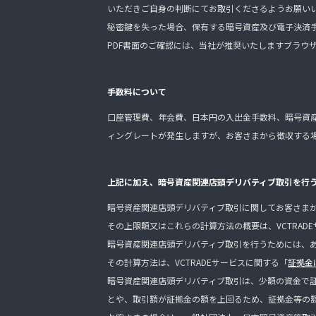
いただきご自身の判断にてお取引くださるようお願い
秘密鍵を失った場合、保有する暗号資産及び電子決済
PDF書面のご確認には、当社が推奨いたしますブラウ
手数料について
口座管理費、年会費、日本円の入出金手数料、暗号資
ィングレートが発生しますが、お客さまから徴収する場
上記に加え、暗号資産関連店頭デリバティブ取引を行
暗号資産関連店頭デリバティブ取引に関してお客さま
その上限額又はこれらの計算方法の概要は、VCTRAD
暗号資産関連店頭デリバティブ取引を行うためには、
その計算方法は、VCTRADEサービスに関する「
証拠金
暗号資産関連店頭デリバティブ取引は、少額の資金で
とや、取引額が証拠金の額を上回るため、証拠金等の