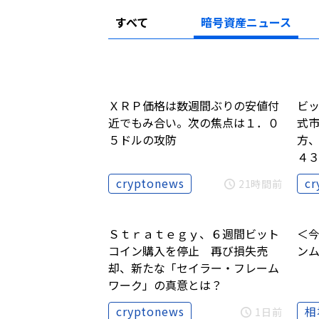
すべて
暗号資産ニュース
ＸＲＰ価格は数週間ぶりの安値付
ビ
近でもみ合い。次の焦点は１．０
式
５ドルの攻防
方
４
cryptonews
cr
21時間前
Ｓｔｒａｔｅｇｙ、６週間ビット
＜
コイン購入を停止 再び損失売
ン
却、新たな「セイラー・フレーム
ワーク」の真意とは？
cryptonews
相
1日前