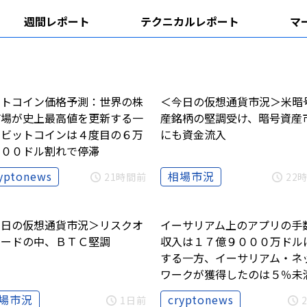
週間レポート
テクニカルレポート
マ
ットコイン価格予測：世界の株
＜今日の仮想通貨市況＞米暗
市場が史上最高値を更新する一
産銘柄の堅調受け、暗号資産
、ビットコインは４度目の６万
にも資金流入
３００ドル割れで停滞
yptonews
相場市況
21時間前
22
今日の仮想通貨市況＞リスクオ
イーサリアム上のアプリの手
ムードの中、ＢＴＣ堅調
収入は１７億９０００万ドル
する一方、イーサリアム・ネ
ワークが獲得したのは５％未
場市況
cryptonews
1日前