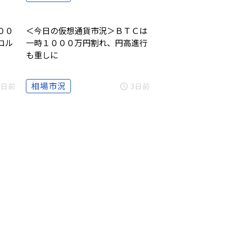
００
＜今日の仮想通貨市況＞ＢＴＣは
コル
一時１０００万円割れ、円高進行
も重しに
相場市況
3日前
3日前