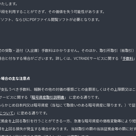
いたします。
手段を利用することができず、その価値を失う可能性があります。
ザソフト、ならびにPDFファイル閲覧ソフトが必要となります。
産の受取・送付（入出庫）手数料はかかりません。そのほか、取引所取引（板取引）
合と付与する場合がございます。詳しくは、VCTRADEサービスに関する「
手数料
う場合の主な注意点
が支払うべき手数料、報酬その他の対価の種類ごとの金額若しくはその上限額又はこ
Eサービスに関する「
暗号資産取引説明書
」 に定める通りです。
あらかじめ日本円又は暗号資産（当社にて取扱いのある暗号資産に限ります。）で証
について
」に定める通りです。
証拠金を上回る取引を行うことができる一方、急激な暗号資産の価格変動等により短
額を上回る損失が発生する場合があります。 当該取引の額の当該証拠金等の額に対