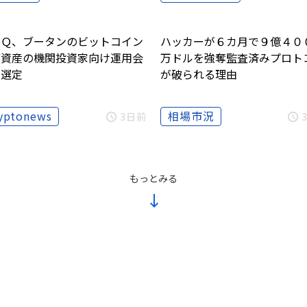
ｉＱ、ブータンのビットコイン
ハッカーが６カ月で９億４０
備資産の機関投資家向け運用会
万ドルを強奪――監査済みプロト
に選定
が破られる理由
yptonews
相場市況
3日前
もっとみる