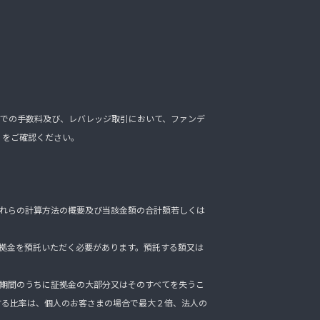
での手数料及び、レバレッジ取引において、ファンデ
」をご確認ください。
れらの計算方法の概要及び当該金額の合計額若しくは
拠金を預託いただく必要があります。預託する額又は
期間のうちに証拠金の大部分又はそのすべてを失うこ
する比率は、個人のお客さまの場合で最大２倍、法人の