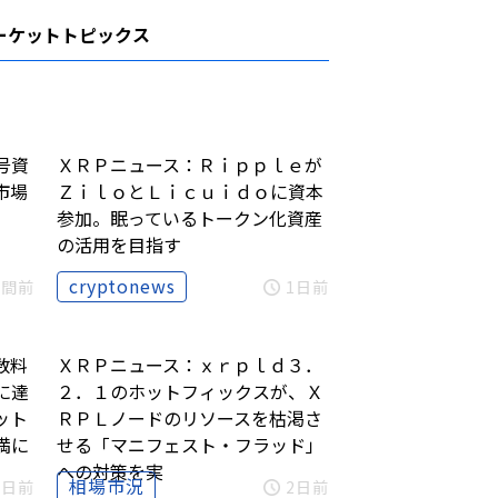
ーケットトピックス
号資
ＸＲＰニュース：Ｒｉｐｐｌｅが
市場
ＺｉｌｏとＬｉｃｕｉｄｏに資本
参加。眠っているトークン化資産
の活用を目指す
cryptonews
時間前
1日前
数料
ＸＲＰニュース：ｘｒｐｌｄ３．
に達
２．１のホットフィックスが、Ｘ
ット
ＲＰＬノードのリソースを枯渇さ
満に
せる「マニフェスト・フラッド」
への対策を実
相場市況
2日前
2日前