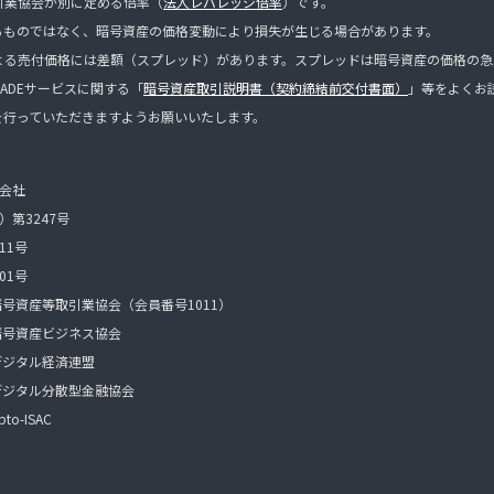
引業協会が別に定める倍率（
法人レバレッジ倍率
）です。
るものではなく、暗号資産の価格変動により損失が生じる場合があります。
よる売付価格には差額（スプレッド）があります。スプレッドは暗号資産の価格の急
ADEサービスに関する「
暗号資産取引説明書（契約締結前交付書面）
」等をよくお
を行っていただきますようお願いいたします。
式会社
第3247号
11号
01号
暗号資産等取引業協会（会員番号1011）
暗号資産ビジネス協会
デジタル経済連盟
デジタル分散型金融協会
to-ISAC