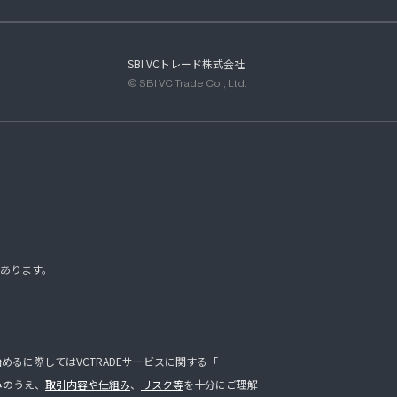
SBI VCトレード株式会社
© SBI VC Trade Co., Ltd.
あります。
るに際してはVCTRADEサービスに関する「
みのうえ、
取引内容や仕組み
、
リスク等
を十分にご理解