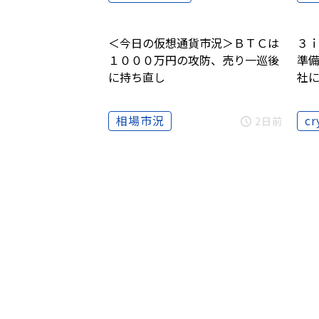
＜今日の仮想通貨市況＞ＢＴＣは
３
１０００万円の攻防、売り一巡後
準
に持ち直し
社
相場市況
cr
2日前